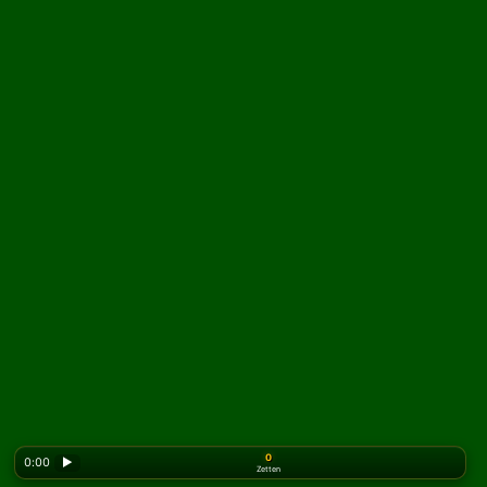
0
0:00
▶
Zetten