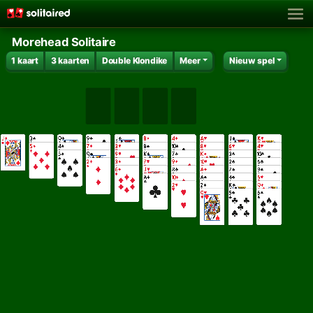
Morehead Solitaire
1 kaart
3 kaarten
Double Klondike
Meer
Nieuw spel