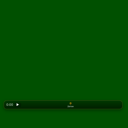
0
0:00
▶
Zetten