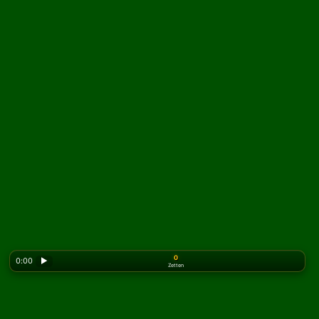
0
0:00
▶
Zetten