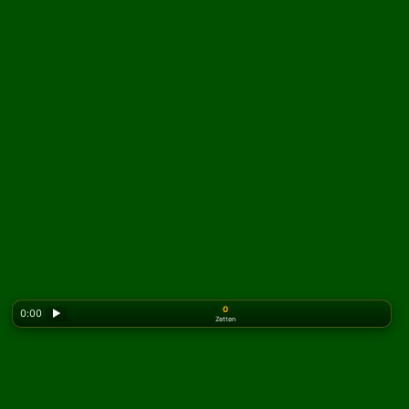
0
0:00
▶
Zetten