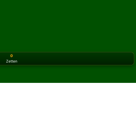
0
Zetten
or the classic version? Play
online solitaire for free
on our h
re online en gratis
taire spelen.
spel en nieuwe kaarten te delen.