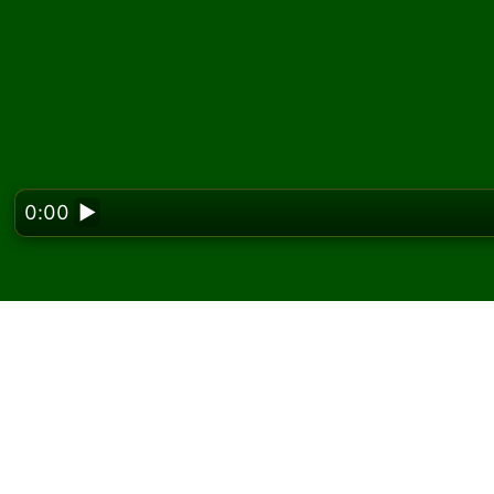
0:00
▶
Looking f
Speel Doublets Solitai
Op Solitaired kun je onbeperkt Doublets Soli
Gebruik de knop nieuwe game om een nieuw 