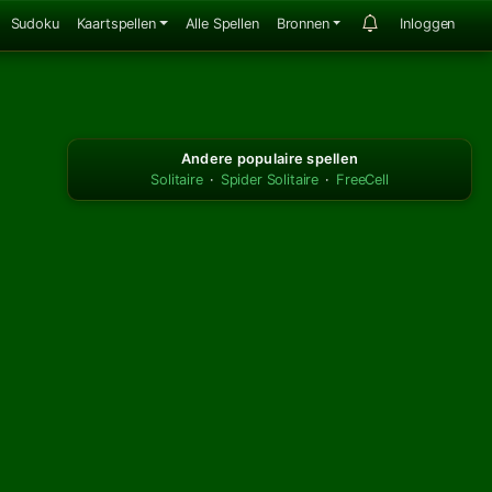
Sudoku
Kaartspellen
Alle Spellen
Bronnen
Inloggen
Andere populaire spellen
Solitaire
·
Spider Solitaire
·
FreeCell