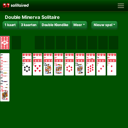
Double Minerva Solitaire
1 kaart
3 kaarten
Double Klondike
Meer
Nieuw spel