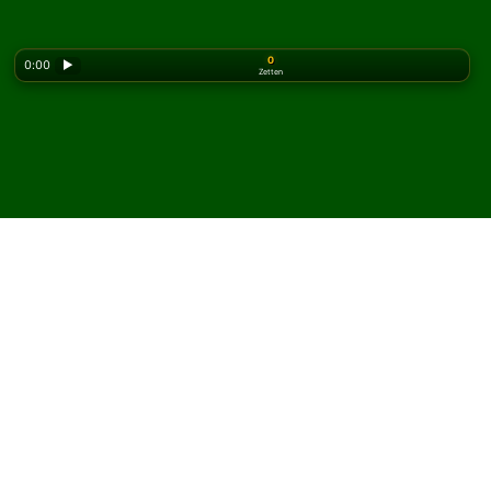
0
0:00
▶
Zetten
Looking for the classic version? Play
online solitaire
for free
on our homepage.
Speel Brown Recluse
Solitaire online en gratis
Op Solitaired kun je onbeperkt Brown Recluse Solitaire