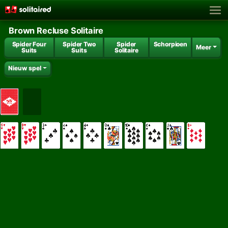
Brown Recluse Solitaire
Spider Four
Spider Two
Spider
Schorpioen
Meer
Suits
Suits
Solitaire
Nieuw spel