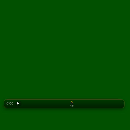
0
0:00
▶
이동