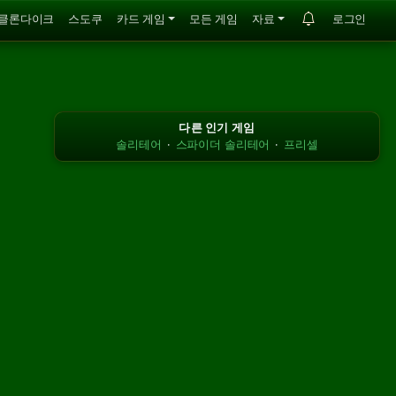
클론다이크
스도쿠
카드 게임
모든 게임
자료
로그인
다른 인기 게임
솔리테어
·
스파이더 솔리테어
·
프리셀