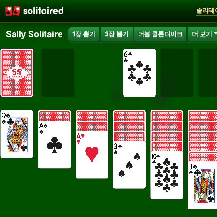
솔리테
Sally Solitaire
1장 뽑기
3장 뽑기
더블 클론다이크
더 보기