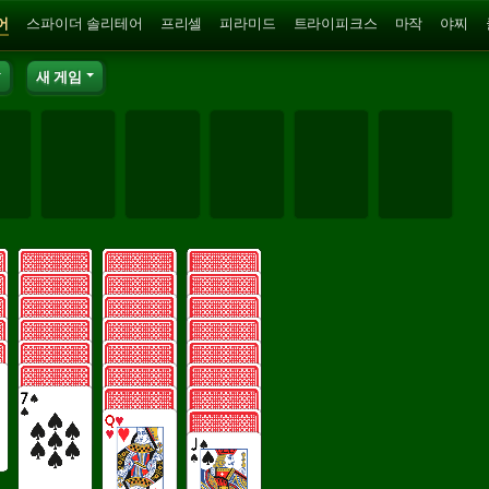
어
스파이더 솔리테어
프리셀
피라미드
트라이피크스
마작
야찌
새 게임