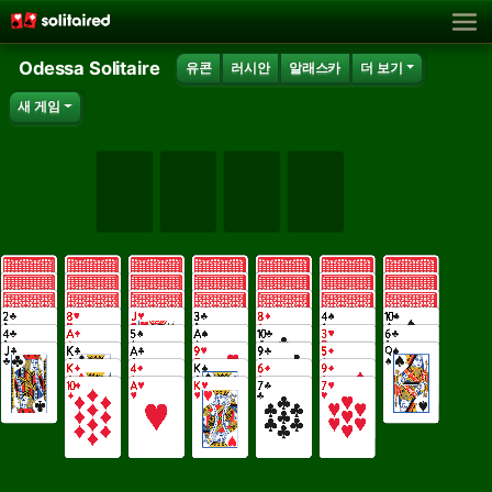
Odessa Solitaire
유콘
러시안
알래스카
더 보기
새 게임