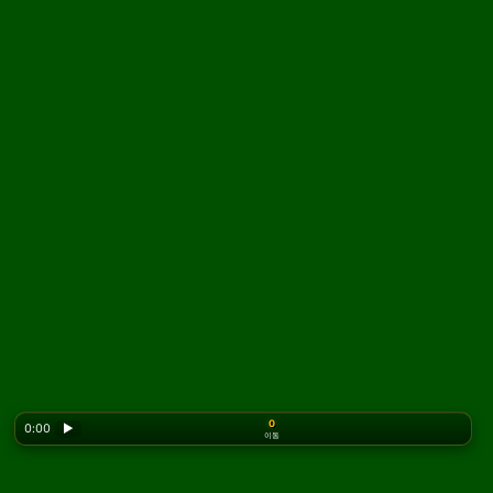
0
0:00
▶
이동