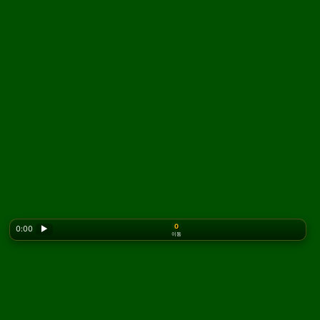
0
0:00
▶
이동