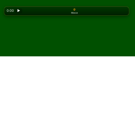
0
0:00
▶
Mosse
Looking for the classic version? Play
online solitaire
for free
on our homepage.
Gioca a Triple Canfield
Solitario online e gratis
Su Solitaired puoi giocare partite illimitate di Triple
Canfield Solitario.