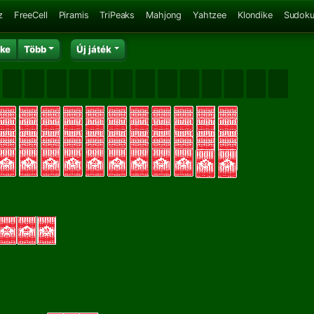
z
FreeCell
Piramis
TriPeaks
Mahjong
Yahtzee
Klondike
Sudok
ike
Több
Új játék