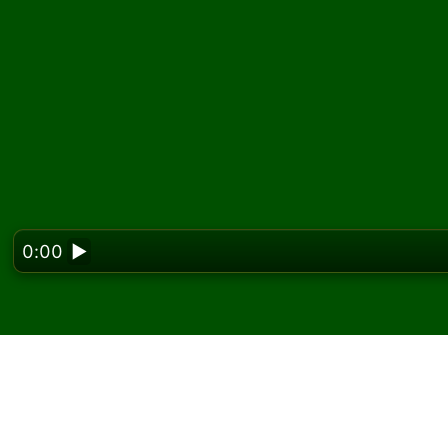
0:00
▶
Looking f
Παίξτε Sextuple Klon