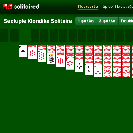
Πασιέντζα
Spider Πασιέντζ
Sextuple Klondike Solitaire
1 φύλλο
3 φύλλα
Doubl