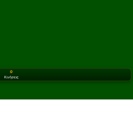
0
Κινήσεις
or the classic version? Play
online solitaire for free
on our h
dike Πασιέντζα online και