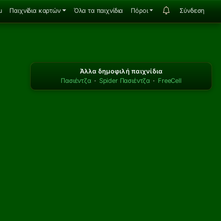
u
Παιχνίδια καρτών
Όλα τα παιχνίδια
Πόροι
Σύνδεση
Άλλα δημοφιλή παιχνίδια
Πασιέντζα
·
Spider Πασιέντζα
·
FreeCell