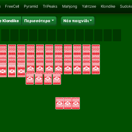
α
FreeCell
Pyramid
TriPeaks
Mahjong
Yahtzee
Klondike
Sudok
e Klondike
Περισσότερα
Νέο παιχνίδι