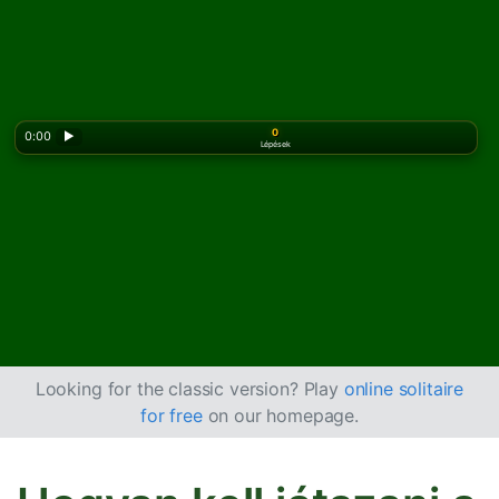
0
0:00
▶
Lépések
Looking for the classic version? Play
online solitaire
for free
on our homepage.