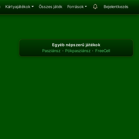
u
Kártyajátékok
Összes játék
Források
Bejelentkezés
Egyéb népszerű játékok
Pasziánsz
·
Pókpasziánsz
·
FreeCell