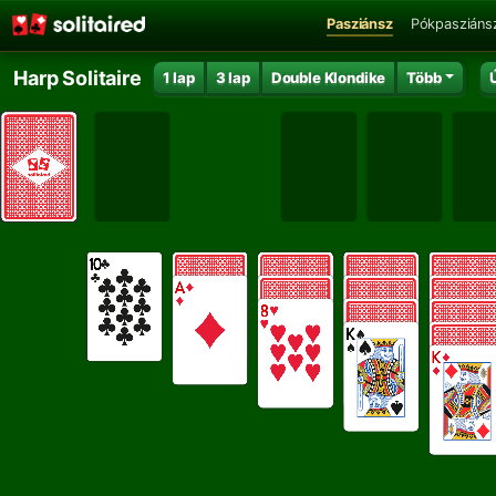
Pasziánsz
Pókpasziáns
Harp Solitaire
1 lap
3 lap
Double Klondike
Több