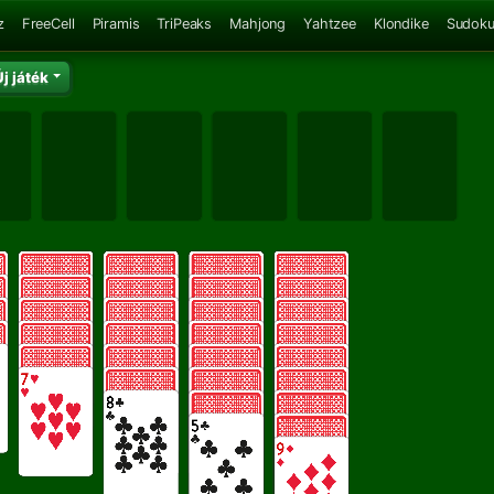
z
FreeCell
Piramis
TriPeaks
Mahjong
Yahtzee
Klondike
Sudok
Új játék