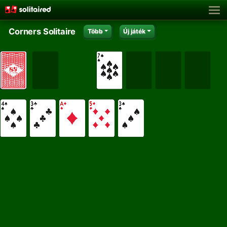
Corners Solitaire
Több
Új játék