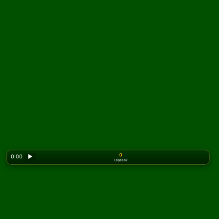
0
0:00
▶
Lépések