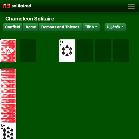
Chameleon Solitaire
Canfield
Acme
Demons and Thieves
Több
Új játék