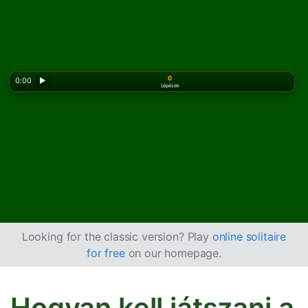
0
0:00
▶
Lépések
Looking for the classic version? Play
online solitaire
for free
on our homepage.
Hogyan kell játszani a