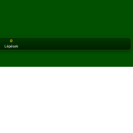
0
Lépések
or the classic version? Play
online solitaire for free
on our h
nszt online és ingyen
pasziánsz játékot játszhatsz.
okat.
s a szabályok gombra a játék megtanulásához.