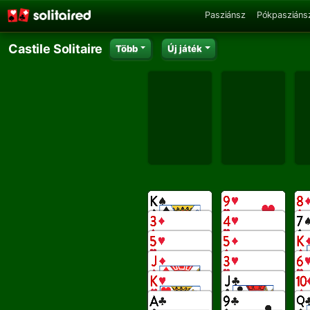
Pasziánsz
Pókpasziáns
Castile Solitaire
Több
Új játék