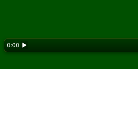
0:00
▶
Looking f
Játssz Castile pasziá
A Solitaired oldalán korlátlan számú Castile 
Az új játék gombbal ossz új játékot és új lap
Ha nem tudod, hogyan kell játszani, kattint