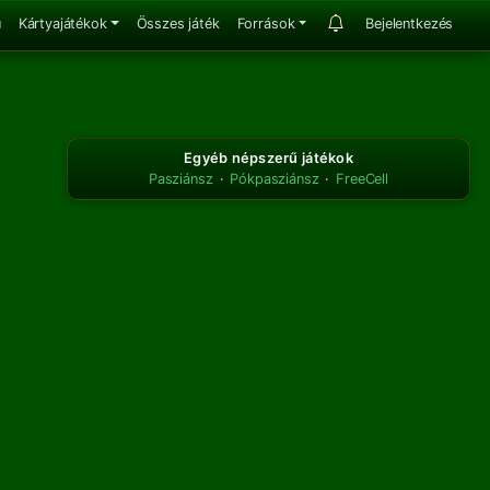
u
Kártyajátékok
Összes játék
Források
Bejelentkezés
Egyéb népszerű játékok
Pasziánsz
·
Pókpasziánsz
·
FreeCell