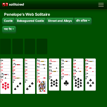
Penelope's Web Solitaire
Castle
Beleaguered Castle
Street and Alleys
और अधिक
नया गेम