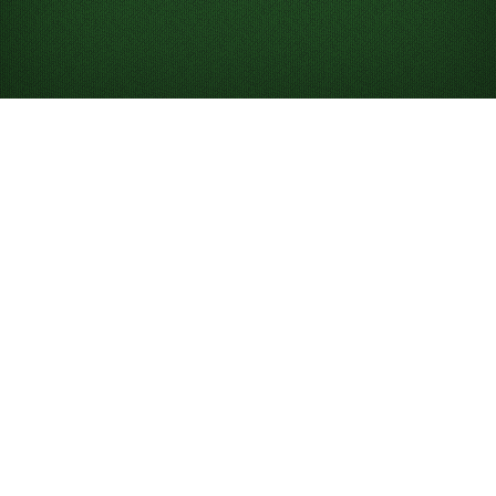
Comment jouer au Solitaire
Le Solitaire est un jeu de cartes en solo dans lequel
vous essayez de placer toutes vos cartes dans les piles
de Fondations. Bien que « Solitaire » fasse
généralement référence au
Klondike Solitaire
classique,
il existe de nombreuses variantes et niveaux de
difficulté, comme
Klondike Solitaire 3 cartes
et
FreeCell
. Le jeu était d’abord connu, et est encore
appelé, « Patience », reflétant la patience nécessaire
pour gagner une partie.
Sur Solitaired, vous pouvez jouer gratuitement à un