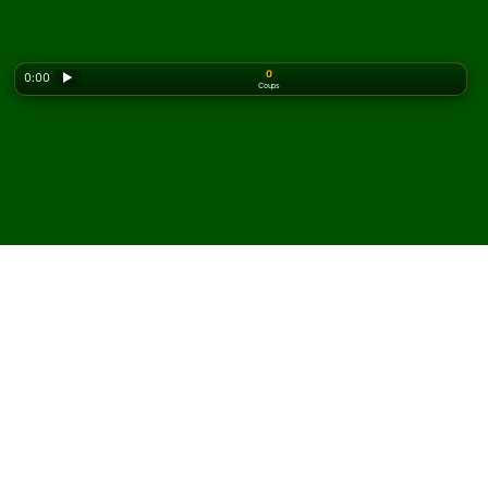
0
0:00
▶
Coups
Looking for the classic version? Play
online solitaire
for free
on our homepage.
Jouez à Stronghold
Solitaire en ligne et