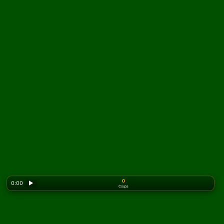
0
0:00
▶
Coups