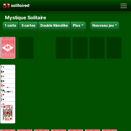
Mystique Solitaire
1 carte
3 cartes
Double Klondike
Plus
Nouveau jeu