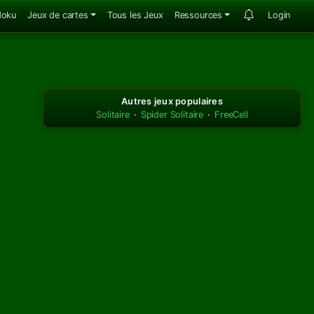
doku
Jeux de cartes
Tous les Jeux
Ressources
Login
Autres jeux populaires
Solitaire
·
Spider Solitaire
·
FreeCell