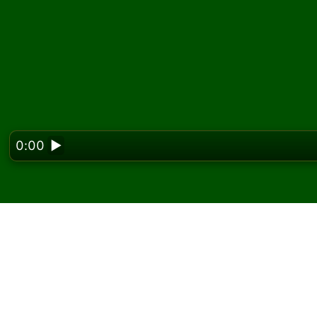
0:00
▶
Looking f
Jouez à Black Hole Sol
gratuitement