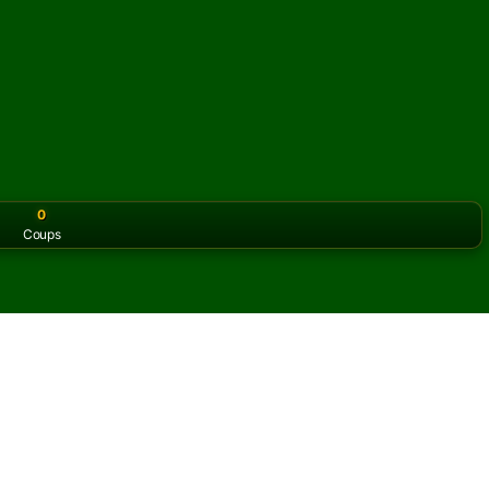
0
Coups
or the classic version? Play
online solitaire for free
on our h
itaire en ligne et