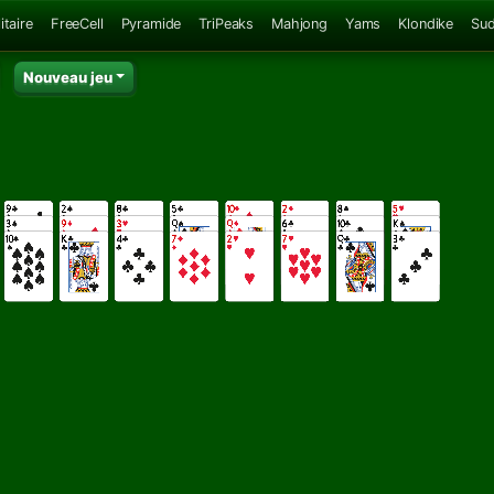
itaire
FreeCell
Pyramide
TriPeaks
Mahjong
Yams
Klondike
Su
Nouveau jeu