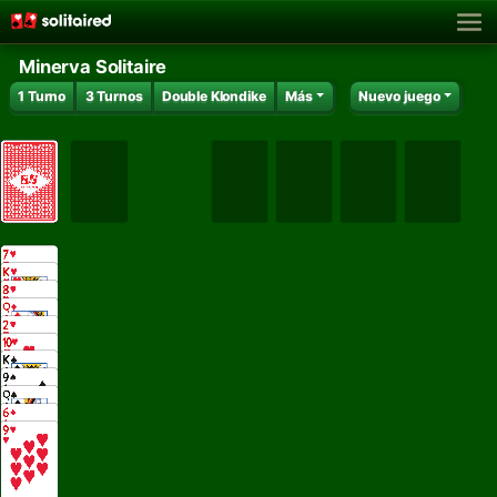
Minerva Solitaire
1 Turno
3 Turnos
Double Klondike
Más
Nuevo juego