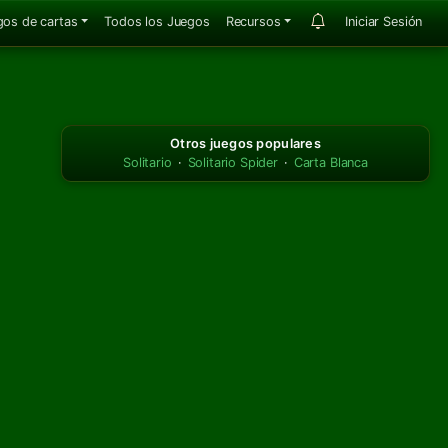
gos de cartas
Todos los Juegos
Recursos
Iniciar Sesión
Otros juegos populares
Solitario
·
Solitario Spider
·
Carta Blanca