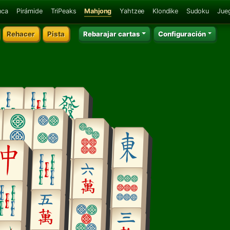
nca
Pirámide
TriPeaks
Mahjong
Yahtzee
Klondike
Sudoku
Jue
Rehacer
Pista
Rebarajar cartas
Configuración