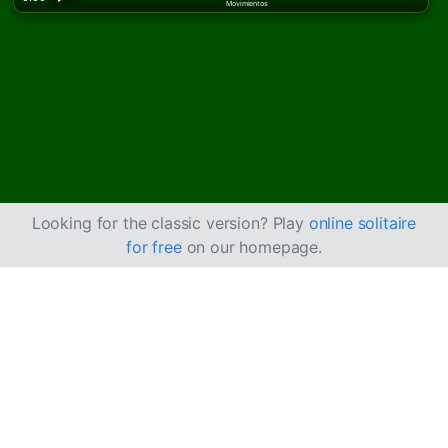
Movimientos
Looking for the classic version? Play
online solitaire
for free
on our homepage.
Cómo jugar al
Solitario Lucas
El Solitario Lucas es una versión de una sola baraja de