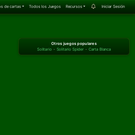
s de cartas
Todos los Juegos
Recursos
Iniciar Sesión
Otros juegos populares
Solitario
·
Solitario Spider
·
Carta Blanca