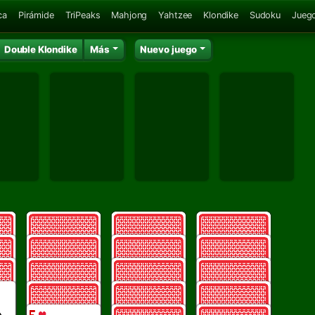
ca
Pirámide
TriPeaks
Mahjong
Yahtzee
Klondike
Sudoku
Juego
Double Klondike
Más
Nuevo juego