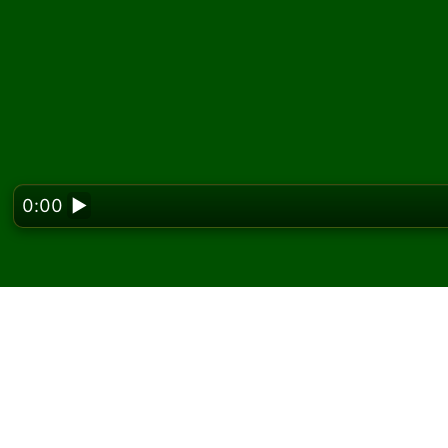
0:00
▶
Looking f
Juega Klondike (Galler
y gratis