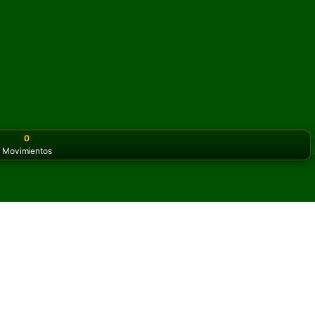
0
Movimientos
or the classic version? Play
online solitaire for free
on our h
y Mode) Solitario en línea