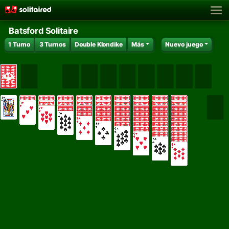
Batsford Solitaire
1 Turno
3 Turnos
Double Klondike
Más
Nuevo juego