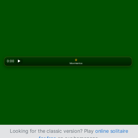
0
0:00
▶
Movimientos
Looking for the classic version? Play
online solitaire