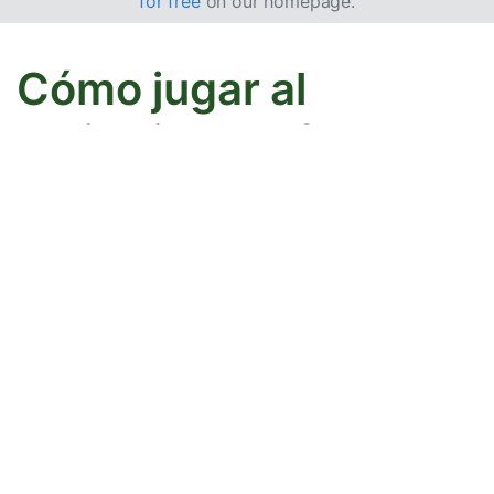
for free
on our homepage.
Cómo jugar al
Solitario Batsford
El Solitario Batsford es similar al
Solitario Klondike
Doble
; sin embargo, incluye una pila de reserva en la
que puedes colocar un Rey.
Objetivo
Tu objetivo es mover las 104 cartas a las 8 pilas de
base, por palo, del As al Rey en orden ascendente. Para
lograrlo, mueves y organizas cartas del mazo de
reserva y del tablero, y utilizas la reserva.