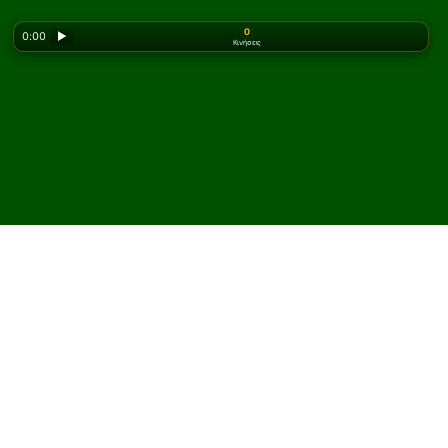
0
0:00
▶
Κινήσεις
Looking for the classic version? Play
online solitaire
for free
on our homepage.
Παίξτε Yukon One Suit
Πασιέντζα online και
δωρεάν