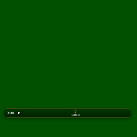
0
0:00
▶
Lépések