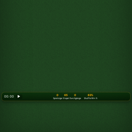
0
65
0
63%
00: 00
▶
Spielzüge
Stapel
Durchgänge
Shuffle Win %