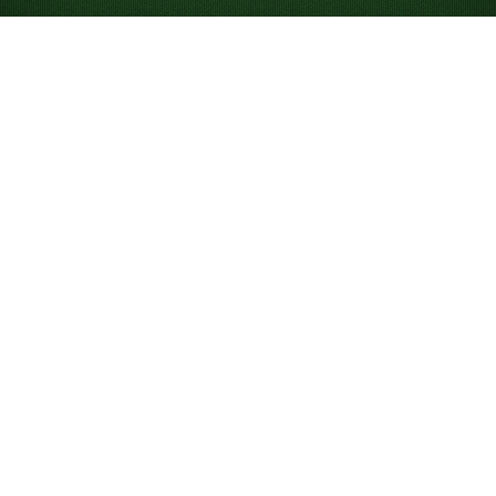
Spiele Triple Klondike
Solitär 1 Karte mit
aufgedeckten Karten
Relaxed Triple Klondike ist dasselbe wie
Triple Klondike
,
nur dass du jetzt alle Karten im Tableau sehen kannst.
Das ist eine einfachere Version von Triple Klondike, weil
du besser planen kannst, wie du Karten im Tableau
bewegst, da du sie sehen kannst. Wenn du das immer
noch herausfordernd findest, probiere die
Version von
Double Klondike mit aufgedeckten Karten
oder die
Version von klassischem Solitär mit aufgedeckten
Karten
.