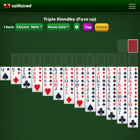
Triple Klondike (Face up)
1 Karte
3 Karten
Mehr
Neues Spiel
Tipp
Zurück