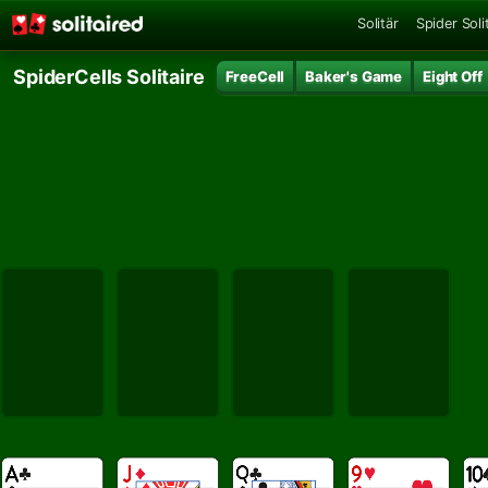
Solitär
Spider Soli
SpiderCells Solitaire
FreeCell
Baker's Game
Eight Off