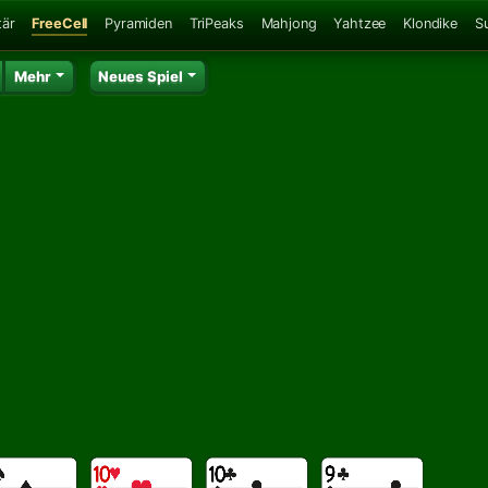
tär
FreeCell
Pyramiden
TriPeaks
Mahjong
Yahtzee
Klondike
S
Mehr
Neues Spiel