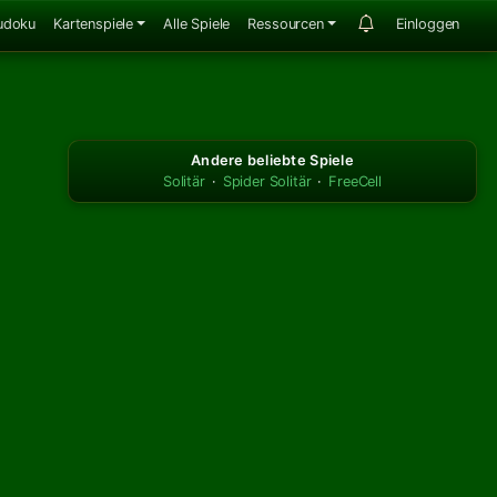
udoku
Kartenspiele
Alle Spiele
Ressourcen
Einloggen
Andere beliebte Spiele
Solitär
·
Spider Solitär
·
FreeCell