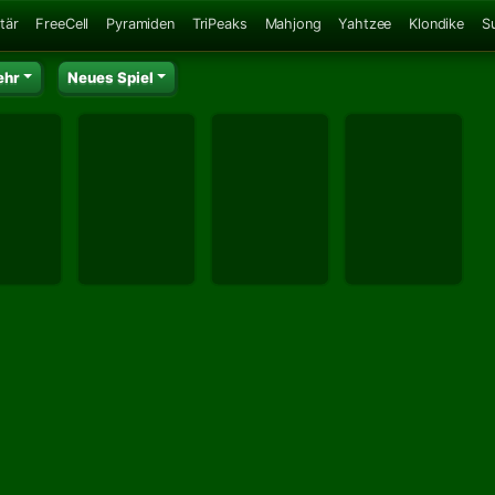
tär
FreeCell
Pyramiden
TriPeaks
Mahjong
Yahtzee
Klondike
S
ehr
Neues Spiel