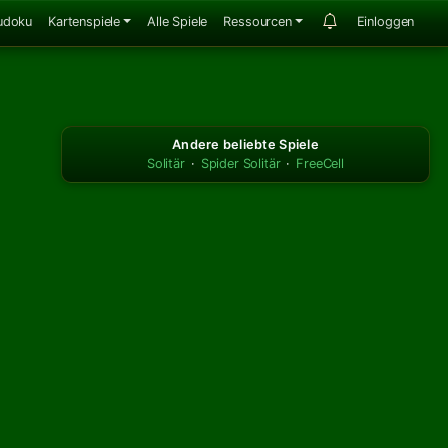
udoku
Kartenspiele
Alle Spiele
Ressourcen
Einloggen
Andere beliebte Spiele
Solitär
·
Spider Solitär
·
FreeCell