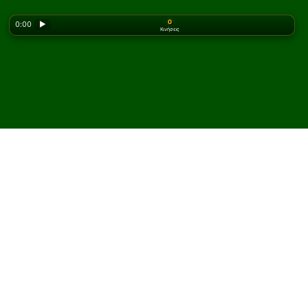
0
0:00
▶
Κινήσεις
Looking for the classic version? Play
online solitaire
for free
on our homepage.
Παίξτε Munger Πασιέντζα
online και δωρεάν
Στο Solitaired, μπορείτε να παίξετε απεριόριστες
παρτίδες Munger Πασιέντζα.