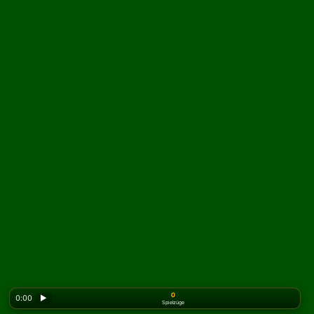
0
0:00
▶
Spielzüge