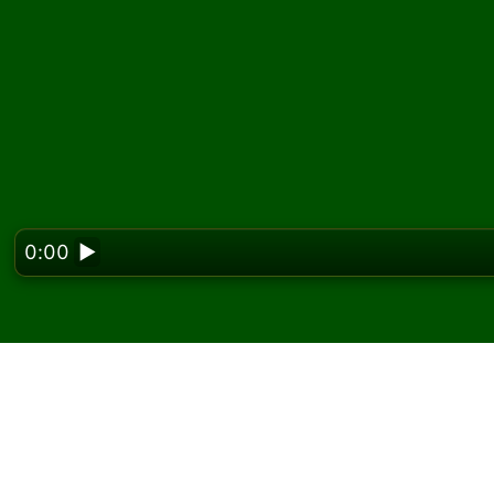
0:00
▶
Looking f
Spielen Sie Chinese Fr
kostenlos