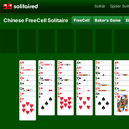
Solitär
Spider Soli
Chinese FreeCell Solitaire
FreeCell
Baker's Game
E