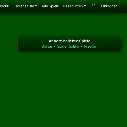
udoku
Kartenspiele
Alle Spiele
Ressourcen
Einloggen
Andere beliebte Spiele
Solitär
·
Spider Solitär
·
FreeCell