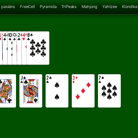
 pasiáns
FreeCell
Pyramida
TriPeaks
Mahjong
Yahtzee
Klondike