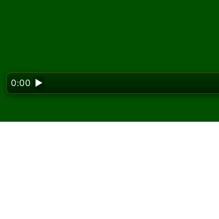
0:00
▶
Looking f
Hrajte Up and Up pasi
Na Solitaired můžete hrát neomezený počet
Použijte tlačítko nové hry k rozdání další hr