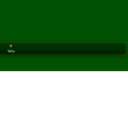
0
Tahy
or the classic version? Play
online solitaire for free
on our h
áns online a zdarma
 her Up and Up pasiáns.
y a nových karet.