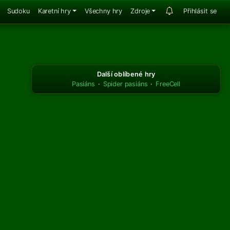
Sudoku
Karetní hry
Všechny hry
Zdroje
Přihlásit se
Další oblíbené hry
Pasiáns
·
Spider pasiáns
·
FreeCell