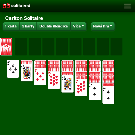
Carlton Solitaire
1 karta
3 karty
Double Klondike
Více
Nová hra