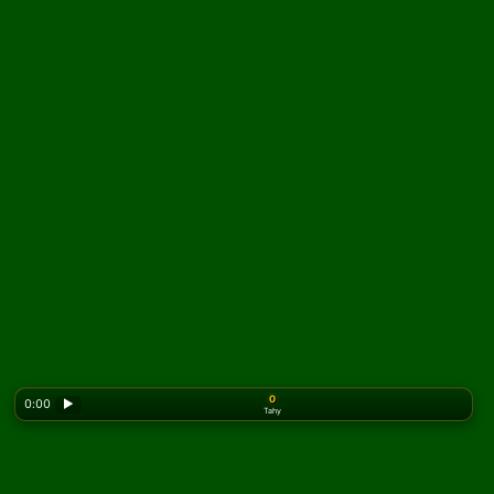
0
0:00
▶
Tahy