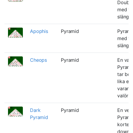
Double
med tr
slängh
Apophis
Pyramid
Pyrami
med tr
slängh
Cheops
Pyramid
En vari
Pyrami
tar bo
lika ell
varand
valörer
Dark
Pyramid
En ver
Pyramid
Pyrami
korten
down.