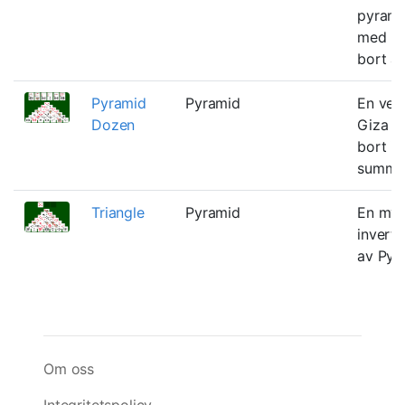
pyrami
med må
bort al
Pyramid
Pyramid
En ver
Dozen
Giza dä
bort i
summera
Triangle
Pyramid
En myc
inverte
av Pyr
Om oss
Integritetspolicy