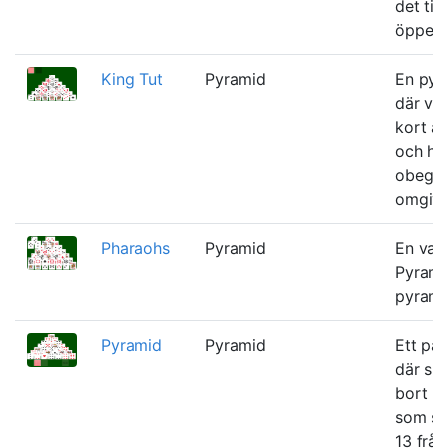
det till
öppet s
King Tut
Pyramid
En pyr
där vi 
kort å
och ha
obegr
omgivn
Pharaohs
Pyramid
En vari
Pyrami
pyrami
Pyramid
Pyramid
Ett pat
där spe
bort pa
som su
13 från