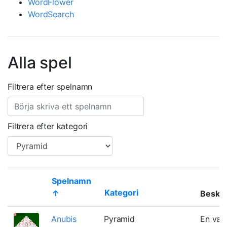
WordFlower
WordSearch
Alla spel
Filtrera efter spelnamn
Filtrera efter kategori
Spelnamn
Kategori
↑
Beskri
Thumbnail
Anubis
Pyramid
En vari