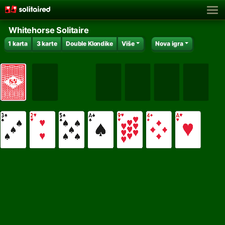
Whitehorse Solitaire
1 karta
3 karte
Double Klondike
Više
Nova igra