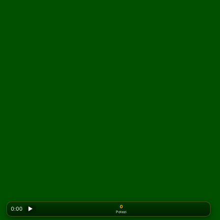
0
0:00
▶
Potezi