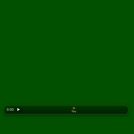
0
0:00
▶
Ťahy