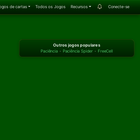
ogos de cartas
Todos os Jogos
Recursos
Conecte-se
Outros jogos populares
Paciência
·
Paciência Spider
·
FreeCell