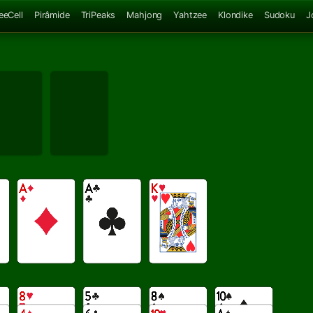
eeCell
Pirâmide
TriPeaks
Mahjong
Yahtzee
Klondike
Sudoku
J