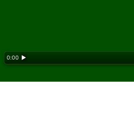
0:00
▶
Looking f
Jogue Muse Paciência 
No Solitaired, você pode jogar partidas ilim
Use o botão de novo jogo para distribuir out