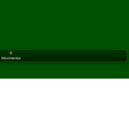
0
Movimentos
or the classic version? Play
online solitaire for free
on our h
online e grátis
itadas de Muse Paciência.
ra partida e novas cartas.