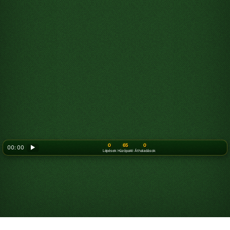
0
65
0
00: 00
▶
Lépések
Húzópakli
Áthaladások