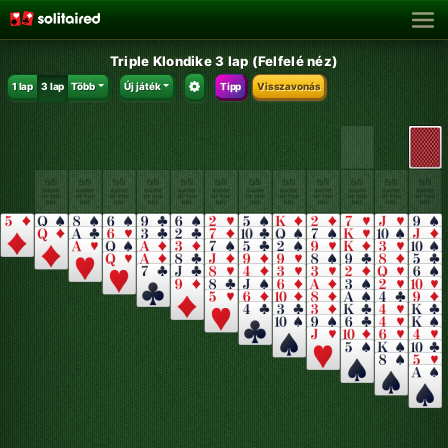
Triple Klondike 3 lap (Felfelé néz)
1 lap
3 lap
Több
Új játék
Tipp
Visszavonás