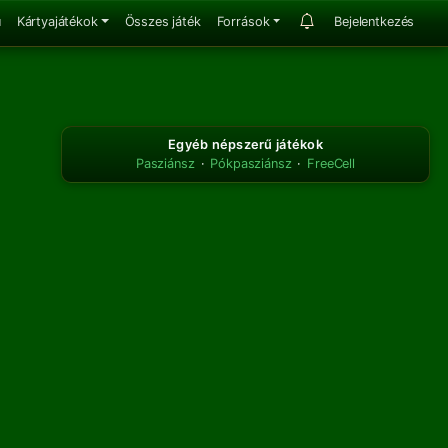
u
Kártyajátékok
Összes játék
Források
Bejelentkezés
Egyéb népszerű játékok
Pasziánsz
·
Pókpasziánsz
·
FreeCell