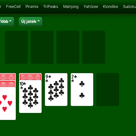
z
FreeCell
Piramis
TriPeaks
Mahjong
Yahtzee
Klondike
Sudok
Több
Új játék