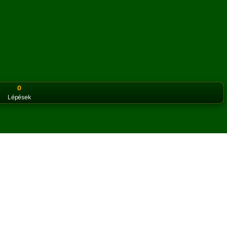
0
Lépések
or the classic version? Play
online solitaire for free
on our h
pasziánszt online és
t Noir pasziánsz játékot játszhatsz.