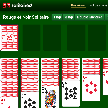
Pasziánsz
Pókpasziáns
Rouge et Noir Solitaire
1 lap
3 lap
Double Klondike