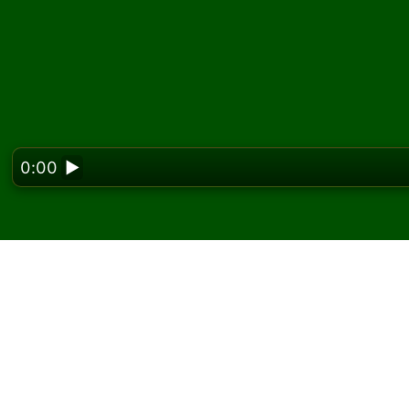
0:00
▶
Looking f
Játssz Rouge et Noir 
ingyen
A Solitaired oldalán korlátlan számú Rouge e