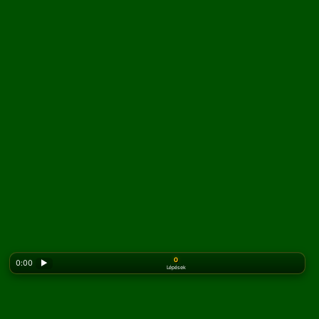
0
0:00
▶
Lépések