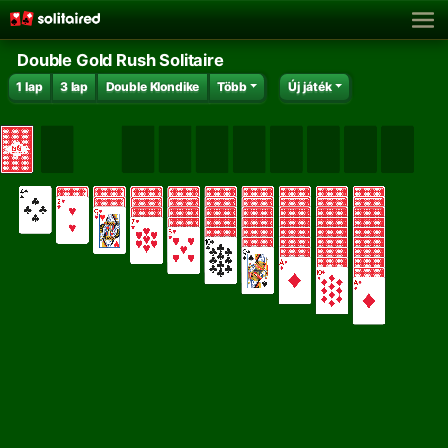
Double Gold Rush Solitaire
1 lap
3 lap
Double Klondike
Több
Új játék