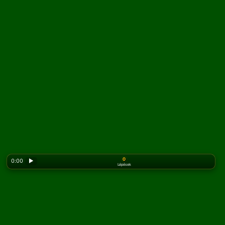
0
0:00
▶
Lépések